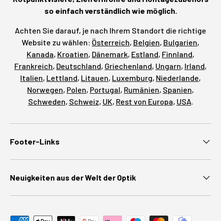
so einfach verständlich wie möglich.
Achten Sie darauf, je nach Ihrem Standort die richtige
Website zu wählen:
Österreich
,
Belgien
,
Bulgarien
,
Kanada
,
Kroatien
,
Dänemark
,
Estland
,
Finnland
,
Frankreich
,
Deutschland
,
Griechenland
,
Ungarn
,
Irland
,
Italien
,
Lettland
,
Litauen
,
Luxemburg
,
Niederlande
,
Norwegen
,
Polen
,
Portugal
,
Rumänien
,
Spanien
,
Schweden
,
Schweiz
,
UK
,
Rest von Europa
,
USA
.
Footer-Links
Neuigkeiten aus der Welt der Optik
Zahlungsmethoden akzeptiert