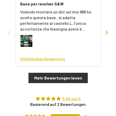
Base per revolver S&W
Pla
Volendo montare un dot sul mio 986 ho
S'a
scelto questa base , si adatta
un 
perfettamente al castello L, l'unica
accortezza che bisongna avere è
accorciare di 1 mm la vite posteriore che
altrimenti sporge e tocca contro il
tanburo. Per il resto nessun problema,
basta svitare la tacca originale senza
modificare nulla, una volta fissata non si
Vollständige Bewertung
Vol
muove più e accetta perfettamente un
dot con impronta RMSc
Mehr Bewertungen lesen
5.00 von 5
Basierend auf 2 Bewertungen