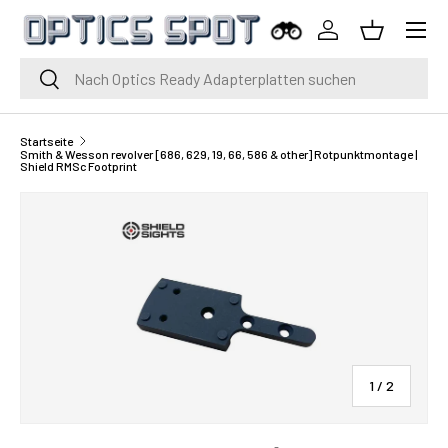
Menü
Zum Inhalt springen
Einloggen
Korb
Suche
Suche
Startseite
Smith & Wesson revolver [686, 629, 19, 66, 586 & other] Rotpunktmontage |
Shield RMSc Footprint
von
1
/
2