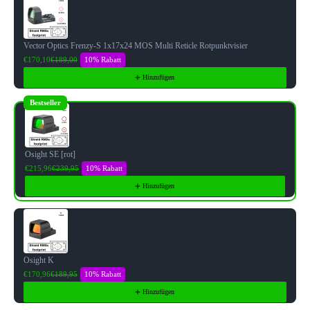
Vector Optics Frenzy-S 1x17x24 MOS Multi Reticle Rotpunktvisier
10% Rabatt
€170,10
€189,00
Hinzufügen
Bestseller
Osight SE [rot]
10% Rabatt
€215,96
€239,95
Hinzufügen
Osight K
10% Rabatt
€170,96
€189,95
Hinzufügen