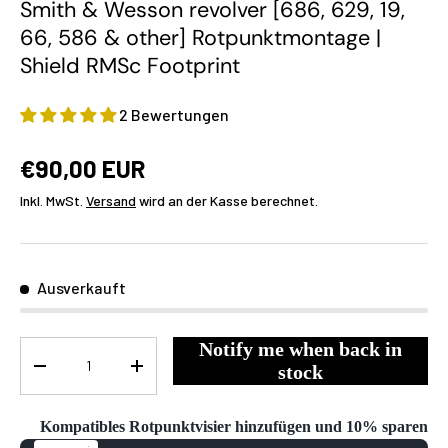
Smith & Wesson revolver [686, 629, 19,
66, 586 & other] Rotpunktmontage |
Shield RMSc Footprint
2 Bewertungen
€90,00 EUR
Inkl. MwSt.
Versand
wird an der Kasse berechnet.
Ausverkauft
Notify me when back in
Menge
stock
-
+
Kompatibles Rotpunktvisier hinzufügen und 10% sparen
Use the Previous and Next buttons to navigate through product reco